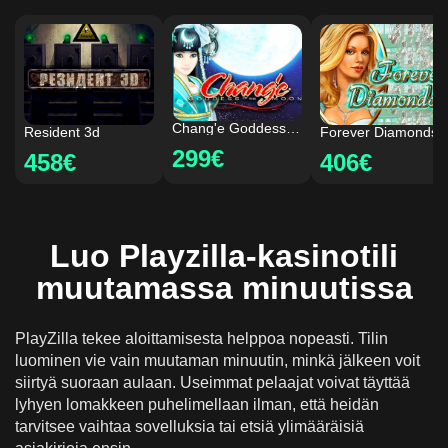
Chang'e Goddess Of The Moon (Pariplay)
Resident 3d
Forever Diamonds
299€
458€
406€
Luo Playzilla-kasinotili
muutamassa minuutissa
PlayZilla tekee aloittamisesta helppoa nopeasti. Tilin
luominen vie vain muutaman minuutin, minkä jälkeen voit
siirtyä suoraan aulaan. Useimmat pelaajat voivat täyttää
lyhyen lomakkeen puhelimellaan ilman, että heidän
tarvitsee vaihtaa sovelluksia tai etsiä ylimääräisiä