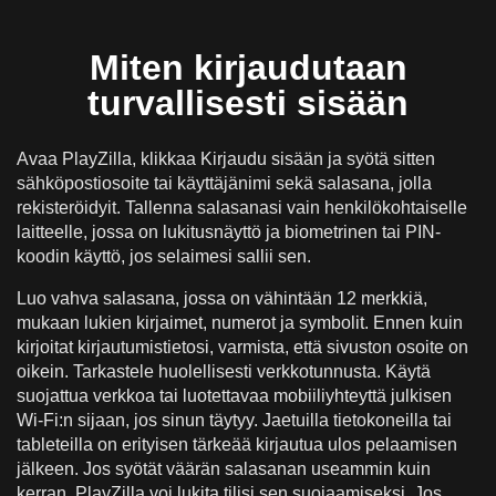
Miten kirjaudutaan
turvallisesti sisään
Avaa PlayZilla, klikkaa Kirjaudu sisään ja syötä sitten
sähköpostiosoite tai käyttäjänimi sekä salasana, jolla
rekisteröidyit. Tallenna salasanasi vain henkilökohtaiselle
laitteelle, jossa on lukitusnäyttö ja biometrinen tai PIN-
koodin käyttö, jos selaimesi sallii sen.
Luo vahva salasana, jossa on vähintään 12 merkkiä,
mukaan lukien kirjaimet, numerot ja symbolit. Ennen kuin
kirjoitat kirjautumistietosi, varmista, että sivuston osoite on
oikein. Tarkastele huolellisesti verkkotunnusta. Käytä
suojattua verkkoa tai luotettavaa mobiiliyhteyttä julkisen
Wi-Fi:n sijaan, jos sinun täytyy. Jaetuilla tietokoneilla tai
tableteilla on erityisen tärkeää kirjautua ulos pelaamisen
jälkeen. Jos syötät väärän salasanan useammin kuin
kerran, PlayZilla voi lukita tilisi sen suojaamiseksi. Jos