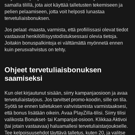
samalla tilillä, jota aiot käyttää talletusten tekemiseen ja
pelien pelaamiseen, jotta voit helposti lunastaa
tervetuliaisbonuksen.
Jos pelaat -maasta, varmista, että profiilissasi olevat tiedot
vastaavat henkilöllisyystodistuksessasi olevia tietoja.
Joitakin bonuspalkintoja ei välttämättä myönnetä ennen
kuin perusvahvistus on tehty.
Ohjeet tervetuliaisbonuksen
saamiseksi
Kun olet kirjautunut sisään, siirry kampanjaosioon ja avaa
tervetuliaistarjous. Jos tarvitset promo-koodin, sille on tila.
Syötä se ennen talletuksen vahvistamista varmistaaksesi,
että bonus lisätään oikein. Avaa PlayZilla-tilisi. Siirry tilisi
valikosta Bonukset- tai Kampanjat-osioon. Klikkaa Aktivoi
(tai jotain vastaavaa) haluamallesi tervetuliaistarjoukselle.
Tee kelpoisuusehdot täyttävä talletus, kuten 20, ja valitse