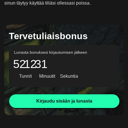
sinun täytyy käyttää tiliäsi ollessasi poissa.
Tervetuliaisbonus
Lunasta bonuksesi kirjautumisen jälkeen
52
12
28
Tunnit
Minuutit
Sekuntia
Kirjaudu sisään ja lunasta