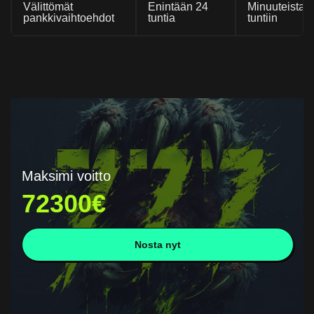
Välittömät
Enintään 24
Minuuteista 
pankkivaihtoehdot
tuntia
tuntiin
Maksimi voitto
72300€
Nosta nyt