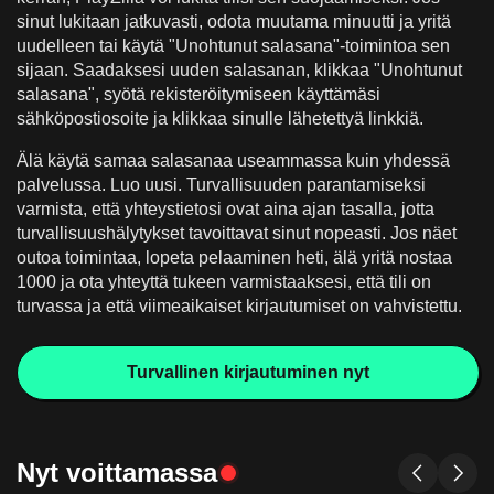
sinut lukitaan jatkuvasti, odota muutama minuutti ja yritä
uudelleen tai käytä "Unohtunut salasana"-toimintoa sen
sijaan. Saadaksesi uuden salasanan, klikkaa "Unohtunut
salasana", syötä rekisteröitymiseen käyttämäsi
sähköpostiosoite ja klikkaa sinulle lähetettyä linkkiä.
Älä käytä samaa salasanaa useammassa kuin yhdessä
palvelussa. Luo uusi. Turvallisuuden parantamiseksi
varmista, että yhteystietosi ovat aina ajan tasalla, jotta
turvallisuushälytykset tavoittavat sinut nopeasti. Jos näet
outoa toimintaa, lopeta pelaaminen heti, älä yritä nostaa
1000 ja ota yhteyttä tukeen varmistaaksesi, että tili on
turvassa ja että viimeaikaiset kirjautumiset on vahvistettu.
Turvallinen kirjautuminen nyt
Nyt voittamassa