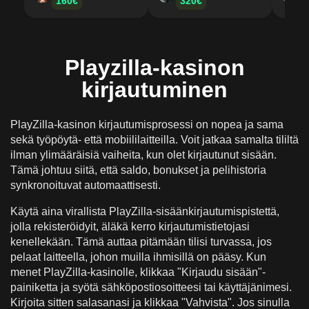
160€
320€
Playzilla-kasinon
kirjautuminen
PlayZilla-kasinon kirjautumisprosessi on nopea ja sama
sekä työpöytä- että mobiililaitteilla. Voit jatkaa samalta tililtä
ilman ylimääräisiä vaiheita, kun olet kirjautunut sisään.
Tämä johtuu siitä, että saldo, bonukset ja pelihistoria
synkronoituvat automaattisesti.
Käytä aina virallista PlayZilla-sisäänkirjautumispistettä,
jolla rekisteröidyit, äläkä kerro kirjautumistietojasi
kenellekään. Tämä auttaa pitämään tilisi turvassa, jos
pelaat laitteella, johon muilla ihmisillä on pääsy. Kun
menet PlayZilla-kasinolle, klikkaa "Kirjaudu sisään"-
painiketta ja syötä sähköpostiosoitteesi tai käyttäjänimesi.
Kirjoita sitten salasanasi ja klikkaa "Vahvista". Jos sinulla