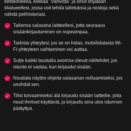
tietokoneella, klikkaa "Vahvista" ja sinut ohjataan
tilialueellesi, jossa voit tehdä talletuksia ja nostoja sekä
nähdä pelihistoriasi.
Tallenna salasana laitteellesi, jotta seuraava
sisäänkirjautuminen on nopeampaa.
Tarkista yhteytesi; jos se on hidas, mobiilidatasta Wi-
Fi-yhteyteen vaihtaminen voi auttaa.
Sulje kaikki taustalla avoinna olevat välilehdet, jos
istunto ei vastaa, kun kirjaudut sisään.
Noudata näytön ohjeita salasanan nollaamiseksi, jos
unohdat sen.
Tilisi turvaamiseksi älä kirjaudu sisään laitteille, joita
muut ihmiset käyttävät, ja kirjaudu aina ulos istunnon
päätyttyä.