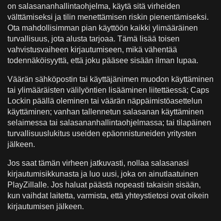
on salasananhallintaohjelma, käytä sitä virheiden
välttämiseksi ja tilin menettämisen riskin pienentämiseksi.
Ota mahdollisimman pian käyttöön kaikki ylimääräinen
turvallisuus, jota alusta tarjoaa. Tämä lisää toisen
vahvistusvaiheen kirjautumiseen, mikä vähentää
todennäköisyyttä, että joku pääsee sisään ilman lupaa.
Väärän sähköpostin tai käyttäjänimen muodon käyttäminen
tai ylimääräisten välilyöntien lisääminen liitettäessä; Caps
Lockin päällä oleminen tai väärän näppäimistöasettelun
käyttäminen; vanhan tallennetun salasanan käyttäminen
selaimessa tai salasananhallintaohjelmassa; tai tilapäinen
turvallisuuslukitus useiden epäonnistuneiden yritysten
jälkeen.
Jos saat tämän virheen jatkuvasti, nollaa salasanasi
kirjautumisikkunasta ja luo uusi, joka on ainutlaatuinen
PlayZillalle. Jos haluat päästä nopeasti takaisin sisään,
kun vaihdat laitetta, varmista, että yhteystietosi ovat oikein
kirjautumisen jälkeen.